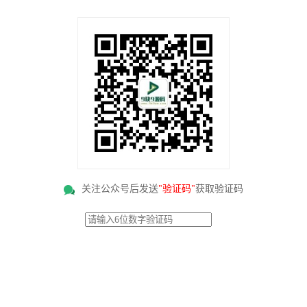
关注公众号后发送
"验证码"
获取验证码