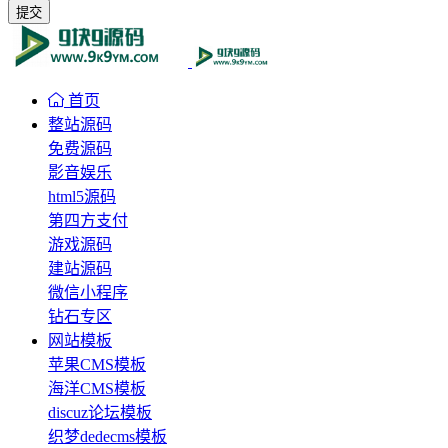
提交
首页
整站源码
免费源码
影音娱乐
html5源码
第四方支付
游戏源码
建站源码
微信小程序
钻石专区
网站模板
苹果CMS模板
海洋CMS模板
discuz论坛模板
织梦dedecms模板