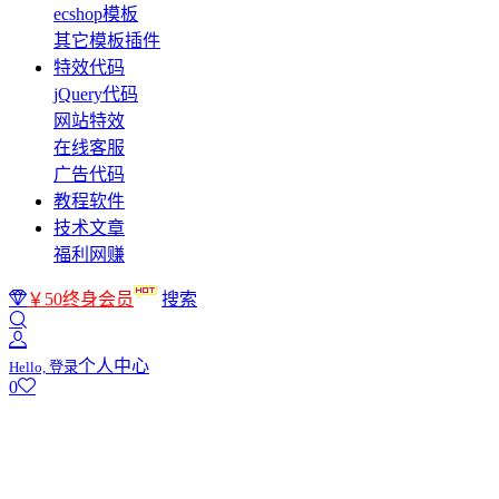
ecshop模板
其它模板插件
特效代码
jQuery代码
网站特效
在线客服
广告代码
教程软件
技术文章
福利网赚
￥50终身会员
搜索
个人中心
Hello, 登录
0