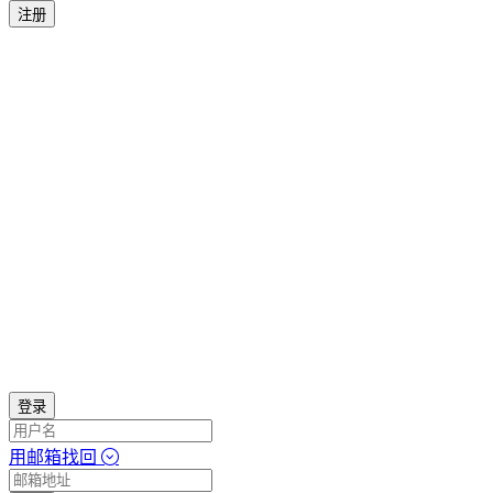
注册
登录
用邮箱找回