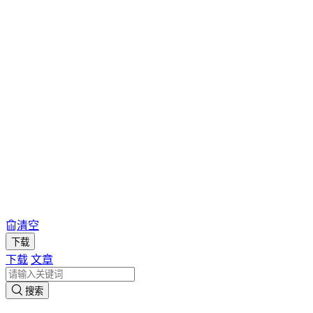
清空
下载
下载
文章
搜索