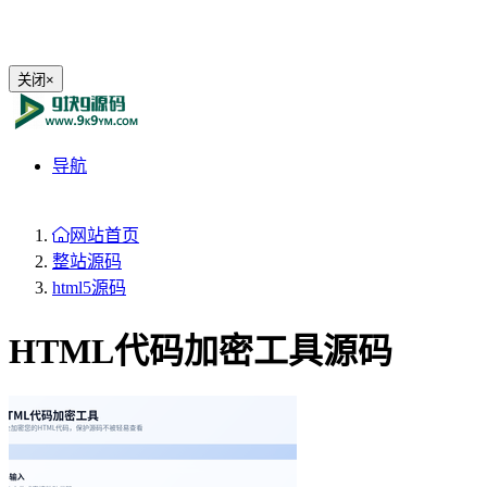
关闭
×
导航
网站首页
整站源码
html5源码
HTML代码加密工具源码