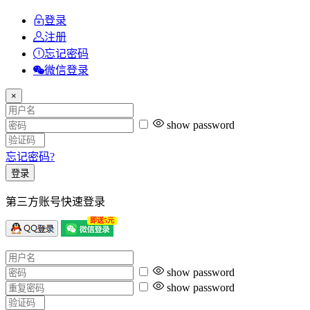
登录
注册
忘记密码
微信登录
×
show password
忘记密码?
登录
第三方账号快速登录
即送5元
show password
show password