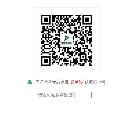
关注公众号后发送
"验证码"
获取验证码