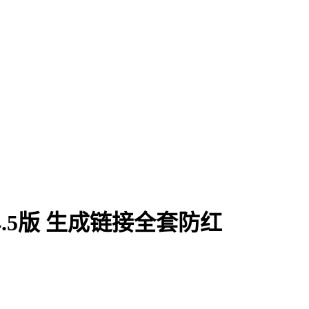
4.5版 生成链接全套防红