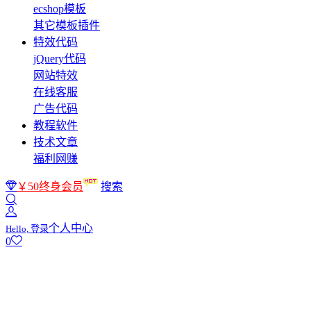
ecshop模板
其它模板插件
特效代码
jQuery代码
网站特效
在线客服
广告代码
教程软件
技术文章
福利网赚
￥50终身会员
搜索
个人中心
Hello, 登录
0