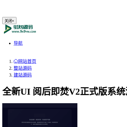
关闭
×
导航
网站首页
整站源码
建站源码
全新UI 阅后即焚V2正式版系