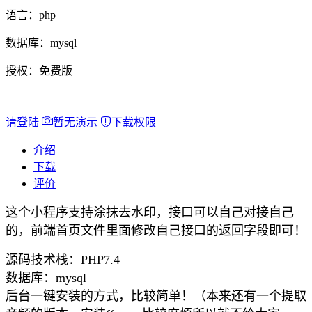
语言：
php
数据库：
mysql
授权：
免费版
请登陆
暂无演示
下载权限
介绍
下载
评价
这个小程序支持涂抹去水印，接口可以自己对接自己
的，前端首页文件里面修改自己接口的返回字段即可！
源码技术栈：PHP7.4
数据库：mysql
后台一键安装的方式，比较简单！（本来还有一个提取