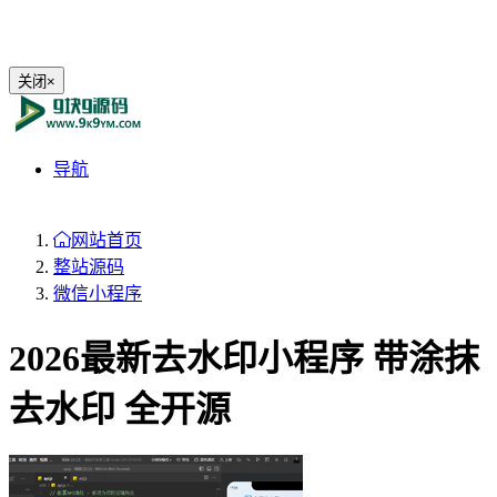
关闭
×
导航
网站首页
整站源码
微信小程序
2026最新去水印小程序 带涂抹
去水印 全开源