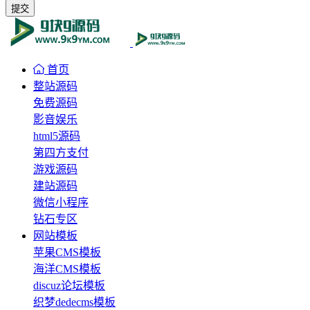
提交
首页
整站源码
免费源码
影音娱乐
html5源码
第四方支付
游戏源码
建站源码
微信小程序
钻石专区
网站模板
苹果CMS模板
海洋CMS模板
discuz论坛模板
织梦dedecms模板