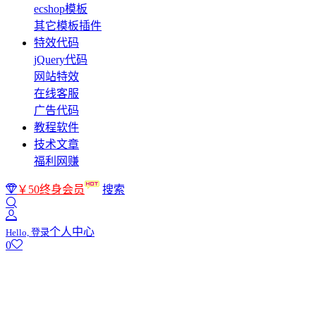
ecshop模板
其它模板插件
特效代码
jQuery代码
网站特效
在线客服
广告代码
教程软件
技术文章
福利网赚
￥50终身会员
搜索
个人中心
Hello, 登录
0