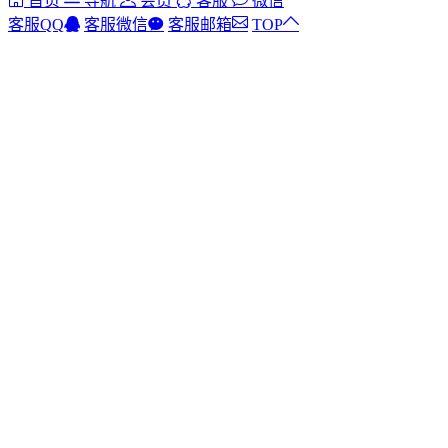
首页
导航
会员
客服
微信
客服QQ
客服微信
客服邮箱
TOP