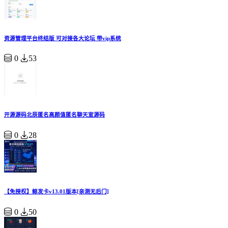
资源管理平台终结版 可对接各大论坛 带vip系统
0
53
开源源码北辰匿名高颜值匿名聊天室源码
0
28
【免授权】鲸发卡v13.01版本[亲测无后门]
0
50