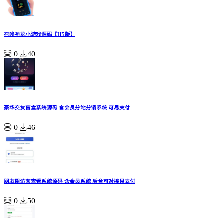
召唤神龙小游戏源码【H5版】
0
40
豪华交友盲盒系统源码 含会员分站分销系统 可易支付
0
46
朋友圈访客查看系统源码 含会员系统 后台可对接易支付
0
50