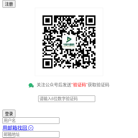
注册
关注公众号后发送
"验证码"
获取验证码
登录
用邮箱找回